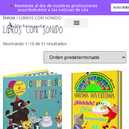
Mantente al día de nuestras promociones
SUSCRIB
suscribiéndote a las noticias de Lita
Inicio
/ LIBROS CON SONIDO
LIBROS CON SONIDO
Mostrando 1–16 de 51 resultados