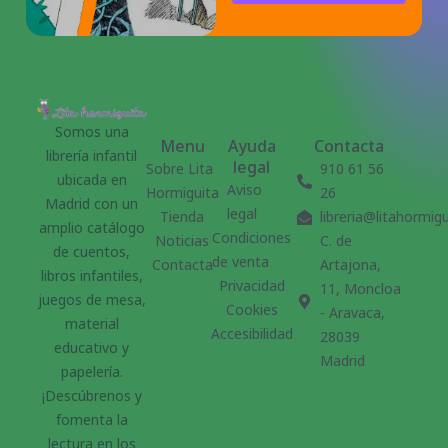
Somos una
Menu
Ayuda
Contacta
librería infantil
legal
Sobre Lita
910 61 56
ubicada en
Aviso
Hormiguita
26
Madrid con un
legal
Tienda
libreria@litahormig
amplio catálogo
Condiciones
Noticias
C. de
de cuentos,
de venta
Contacta
Artajona,
libros infantiles,
Privacidad
11, Moncloa
juegos de mesa,
Cookies
- Aravaca,
material
Accesibilidad
28039
educativo y
Madrid
papelería.
¡Descúbrenos y
fomenta la
lectura en los