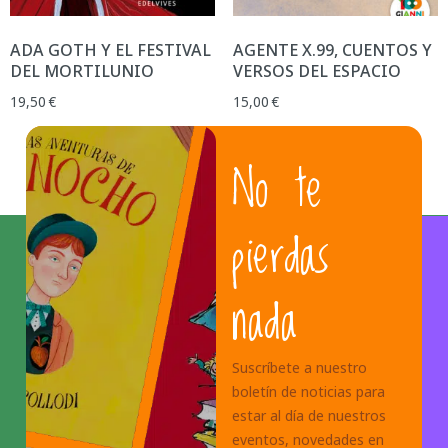
ADA GOTH Y EL FESTIVAL
AGENTE X.99, CUENTOS Y
DEL MORTILUNIO
VERSOS DEL ESPACIO
19,50
€
15,00
€
No te
1
2
3
4
…
17
18
19
→
pierdas
nada
Suscríbete a nuestro
boletín de noticias para
estar al día de nuestros
eventos, novedades en