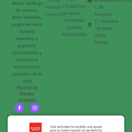
amplio catálogo
Condiciones
Noticias
C. de
de cuentos,
de venta
Contacta
Artajona,
libros infantiles,
Privacidad
11, Moncloa
juegos de mesa,
Cookies
- Aravaca,
material
Accesibilidad
28039
educativo y
Madrid
papelería.
¡Descúbrenos y
fomenta la
lectura en los
pequeños de la
casa!
Nuestras
Redes
Sociales