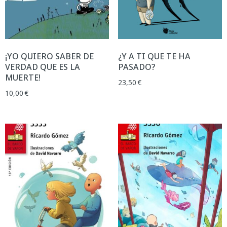
¡YO QUIERO SABER DE
¿Y A TI QUE TE HA
VERDAD QUE ES LA
PASADO?
MUERTE!
23,50
€
10,00
€