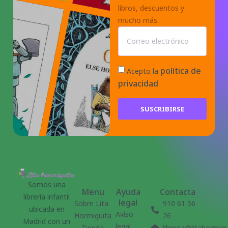
libros, descuentos y
mucho más.
política de
Acepto la
privacidad
SUSCRIBIRSE
Somos una
Menu
Ayuda
Contacta
librería infantil
legal
Sobre Lita
910 61 56
ubicada en
Aviso
Hormiguita
26
Madrid con un
legal
Tienda
libreria@litahormig