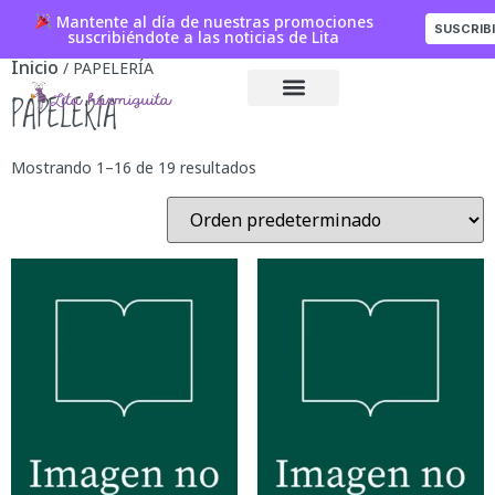
Mantente al día de nuestras promociones
SUSCRIB
suscribiéndote a las noticias de Lita
Inicio
/ PAPELERÍA
PAPELERÍA
Mostrando 1–16 de 19 resultados