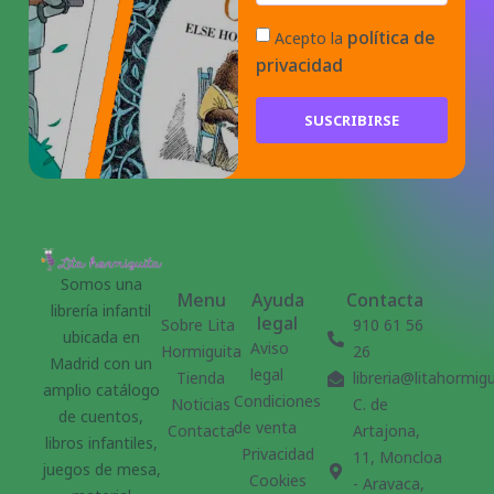
política de
Acepto la
privacidad
SUSCRIBIRSE
Somos una
Menu
Ayuda
Contacta
librería infantil
legal
Sobre Lita
910 61 56
ubicada en
Aviso
Hormiguita
26
Madrid con un
legal
Tienda
libreria@litahormig
amplio catálogo
Condiciones
Noticias
C. de
de cuentos,
de venta
Contacta
Artajona,
libros infantiles,
Privacidad
11, Moncloa
juegos de mesa,
Cookies
- Aravaca,