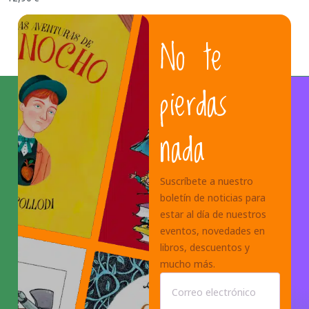
No te
1
2
→
pierdas
nada
Suscríbete a nuestro
boletín de noticias para
estar al día de nuestros
eventos, novedades en
libros, descuentos y
mucho más.