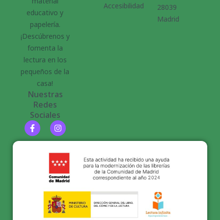
material
Accesibilidad
28039
educativo y
Madrid
papelería.
¡Descúbrenos y
fomenta la
lectura en los
pequeños de la
casa!
Nuestras
Redes
Sociales