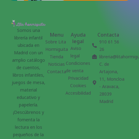
Somos una
Menu
Ayuda
Contacta
librería infantil
legal
Sobre Lita
910 61 56
ubicada en
Aviso
Hormiguita
26
Madrid con un
legal
Tienda
libreria@litahormig
amplio catálogo
Condiciones
Noticias
C. de
de cuentos,
de venta
Contacta
Artajona,
libros infantiles,
Privacidad
11, Moncloa
juegos de mesa,
Cookies
- Aravaca,
material
Accesibilidad
28039
educativo y
Madrid
papelería.
¡Descúbrenos y
fomenta la
lectura en los
pequeños de la