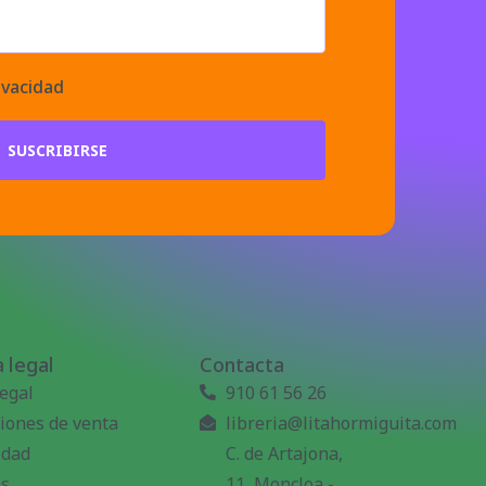
ivacidad
SUSCRIBIRSE
 legal
Contacta
legal
910 61 56 26
iones de venta
libreria@litahormiguita.com
idad
C. de Artajona,
es
11, Moncloa -