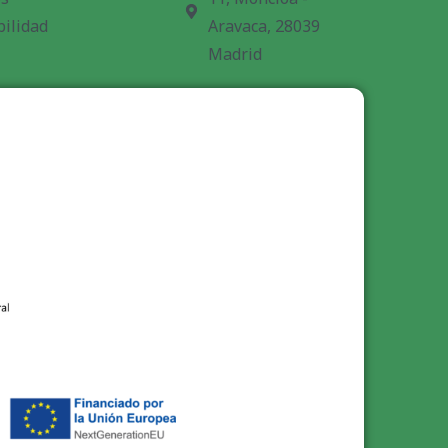
bilidad
Aravaca, 28039
Madrid