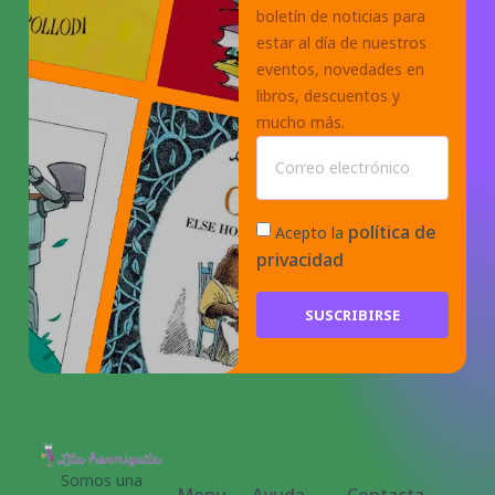
boletín de noticias para
estar al día de nuestros
eventos, novedades en
libros, descuentos y
mucho más.
política de
Acepto la
privacidad
SUSCRIBIRSE
Somos una