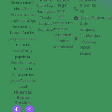
Menu
Ayuda
Contacta
librería infantil
legal
Sobre Lita
910 61 56
ubicada en
Aviso
Hormiguita
26
Madrid con un
legal
Tienda
libreria@litahormig
amplio catálogo
Condiciones
Noticias
C. de
de cuentos,
de venta
Contacta
Artajona,
libros infantiles,
Privacidad
11, Moncloa
juegos de mesa,
Cookies
- Aravaca,
material
Accesibilidad
28039
educativo y
Madrid
papelería.
¡Descúbrenos y
fomenta la
lectura en los
pequeños de la
casa!
Nuestras
Redes
Sociales