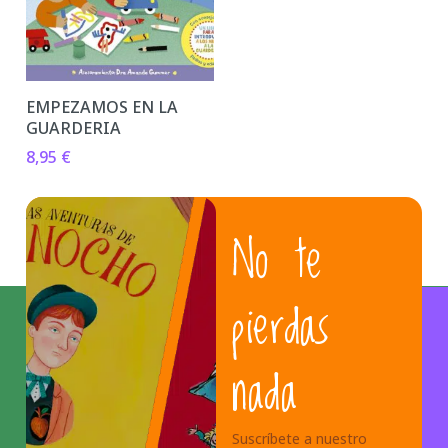
EMPEZAMOS EN LA
GUARDERIA
8,95
€
No te
pierdas
nada
Suscríbete a nuestro