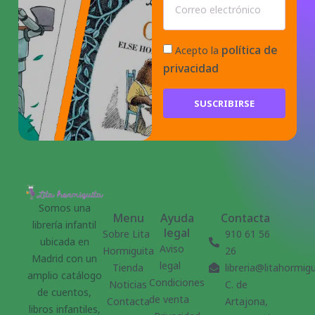
política de
Acepto la
privacidad
SUSCRIBIRSE
Somos una
Menu
Ayuda
Contacta
librería infantil
legal
Sobre Lita
910 61 56
ubicada en
Aviso
Hormiguita
26
Madrid con un
legal
Tienda
libreria@litahormig
amplio catálogo
Condiciones
Noticias
C. de
de cuentos,
de venta
Contacta
Artajona,
libros infantiles,