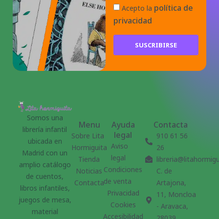
política de
Acepto la
privacidad
SUSCRIBIRSE
Somos una
Menu
Ayuda
Contacta
librería infantil
legal
Sobre Lita
910 61 56
ubicada en
Aviso
Hormiguita
26
Madrid con un
legal
Tienda
libreria@litahormig
amplio catálogo
Condiciones
Noticias
C. de
de cuentos,
de venta
Contacta
Artajona,
libros infantiles,
Privacidad
11, Moncloa
juegos de mesa,
Cookies
- Aravaca,
material
Accesibilidad
28039