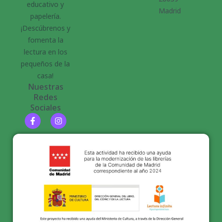
educativo y
Madrid
papelería.
¡Descúbrenos y
fomenta la
lectura en los
pequeños de la
casa!
Nuestras
Redes
Sociales