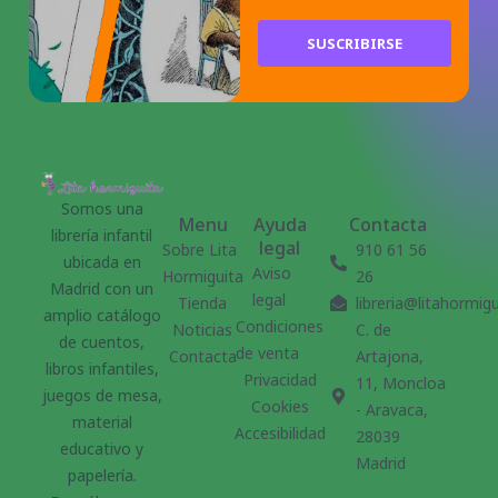
SUSCRIBIRSE
Somos una
Menu
Ayuda
Contacta
librería infantil
legal
Sobre Lita
910 61 56
ubicada en
Aviso
Hormiguita
26
Madrid con un
legal
Tienda
libreria@litahormig
amplio catálogo
Condiciones
Noticias
C. de
de cuentos,
de venta
Contacta
Artajona,
libros infantiles,
Privacidad
11, Moncloa
juegos de mesa,
Cookies
- Aravaca,
material
Accesibilidad
28039
educativo y
Madrid
papelería.