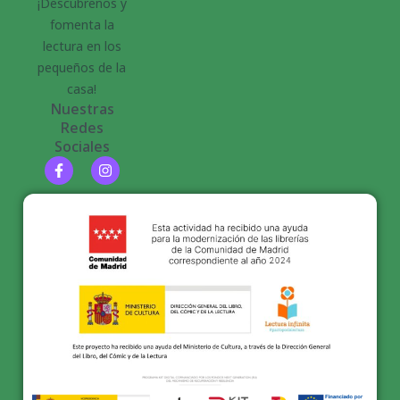
¡Descúbrenos y
fomenta la
lectura en los
pequeños de la
casa!
Nuestras
Redes
Sociales