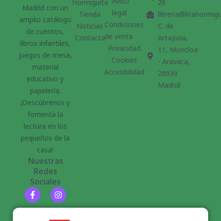
Aviso
Hormiguita
26
Madrid con un
legal
Tienda
libreria@litahormig
amplio catálogo
Condiciones
Noticias
C. de
de cuentos,
de venta
Contacta
Artajona,
libros infantiles,
Privacidad
11, Moncloa
juegos de mesa,
Cookies
- Aravaca,
material
Accesibilidad
28039
educativo y
Madrid
papelería.
¡Descúbrenos y
fomenta la
lectura en los
pequeños de la
casa!
Nuestras
Redes
Sociales