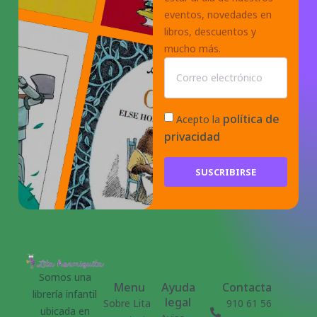
eventos, novedades en
libros, descuentos y
mucho más.
política de
Acepto la
privacidad
SUSCRIBIRSE
Somos una
Menu
Ayuda
Contacta
librería infantil
legal
Sobre Lita
910 61 56
ubicada en