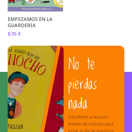
EMPEZAMOS EN LA
GUARDERIA
8,95
€
No te
pierdas
nada
Suscríbete a nuestro
boletín de noticias para
estar al día de nuestros