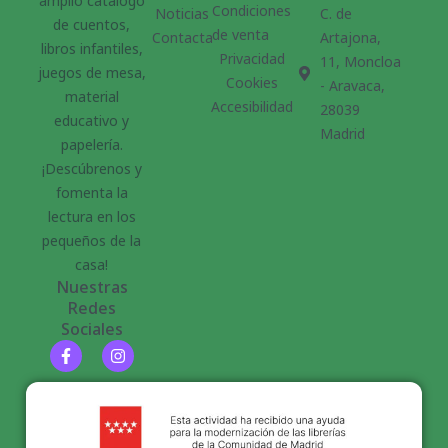
amplio catálogo
Condiciones
Noticias
C. de
de cuentos,
de venta
Contacta
Artajona,
libros infantiles,
Privacidad
11, Moncloa
juegos de mesa,
Cookies
- Aravaca,
material
Accesibilidad
28039
educativo y
Madrid
papelería.
¡Descúbrenos y
fomenta la
lectura en los
pequeños de la
casa!
Nuestras
Redes
Sociales