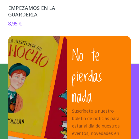
EMPEZAMOS EN LA
GUARDERIA
8,95
€
No te
pierdas
nada
Suscríbete a nuestro
boletín de noticias para
estar al día de nuestros
eventos, novedades en