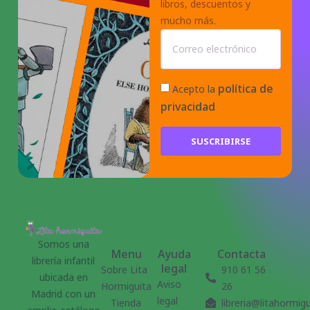
libros, descuentos y
mucho más.
política de
Acepto la
privacidad
SUSCRIBIRSE
Somos una
Menu
Ayuda
Contacta
librería infantil
legal
Sobre Lita
910 61 56
ubicada en
Aviso
Hormiguita
26
Madrid con un
legal
Tienda
libreria@litahormig