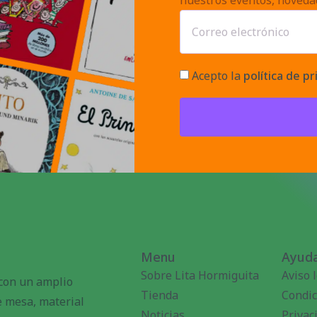
nuestros eventos, noveda
Acepto la
política de pr
Menu
Ayuda
Sobre Lita Hormiguita
Aviso 
 con un amplio
Tienda
Condic
de mesa, material
Noticias
Privac