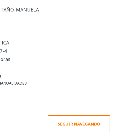
ASTAÑO, MANUELA
TICA
7-4
horas
4
MANUALIDADES
SEGUIR NAVEGANDO