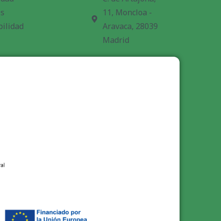
es
11, Moncloa -
bilidad
Aravaca, 28039
Madrid