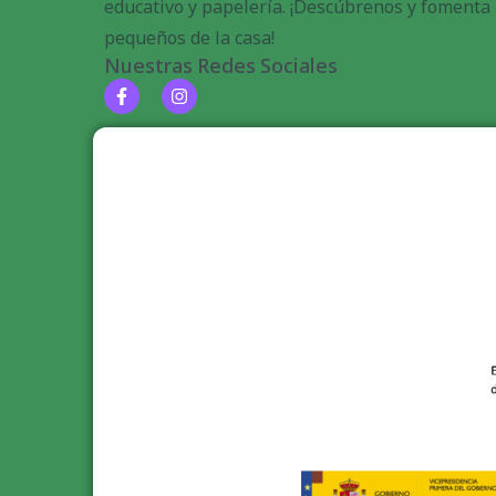
educativo y papelería. ¡Descúbrenos y fomenta l
pequeños de la casa!
Nuestras Redes Sociales