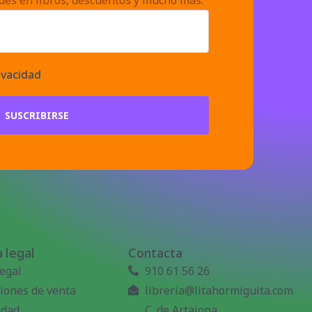
des en libros, descuentos y mucho más.
ivacidad
SUSCRIBIRSE
 legal
Contacta
legal
910 61 56 26
iones de venta
libreria@litahormiguita.com
idad
C. de Artajona,