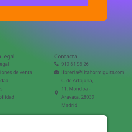
 legal
Contacta
legal
910 61 56 26
iones de venta
libreria@litahormiguita.com
idad
C. de Artajona,
es
11, Moncloa -
bilidad
Aravaca, 28039
Madrid