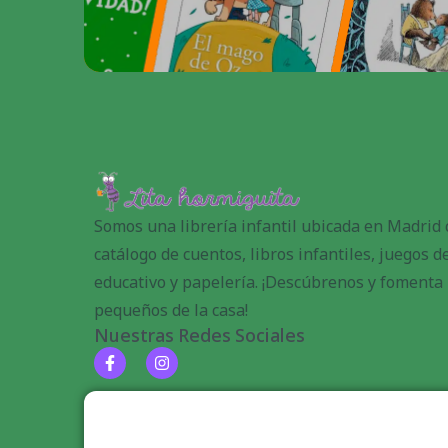
Somos una librería infantil ubicada en Madrid
catálogo de cuentos, libros infantiles, juegos 
educativo y papelería. ¡Descúbrenos y fomenta l
pequeños de la casa!
Nuestras Redes Sociales