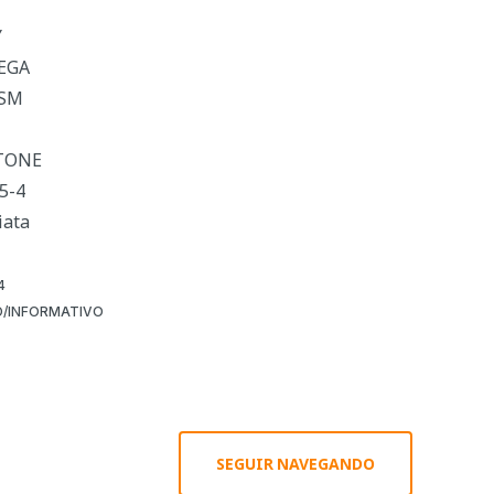
Y
UEGA
 SM
RTONE
5-4
iata
4
/INFORMATIVO
SEGUIR NAVEGANDO