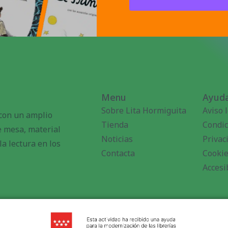
Menu
Ayuda
Sobre Lita Hormiguita
Aviso 
 con un amplio
Tienda
Condic
de mesa, material
Noticias
Privac
a lectura en los
Contacta
Cooki
Accesi