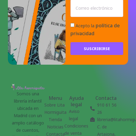
política de
Acepto la
privacidad
SUSCRIBIRSE
Somos una
Menu
Ayuda
Contacta
librería infantil
legal
Sobre Lita
910 61 56
ubicada en
Aviso
Hormiguita
26
Madrid con un
legal
Tienda
libreria@litahormig
amplio catálogo
Condiciones
Noticias
C. de
de cuentos,
de venta
Contacta
Artajona,