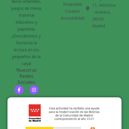
libros infantiles,
Privacidad
11, Moncloa
juegos de mesa,
Cookies
- Aravaca,
material
Accesibilidad
28039
educativo y
Madrid
papelería.
¡Descúbrenos y
fomenta la
lectura en los
pequeños de la
casa!
Nuestras
Redes
Sociales