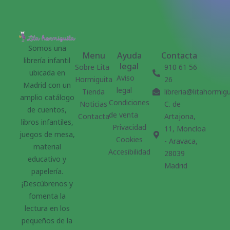
Somos una
Menu
Ayuda
Contacta
librería infantil
legal
Sobre Lita
910 61 56
ubicada en
Aviso
Hormiguita
26
Madrid con un
legal
Tienda
libreria@litahormig
amplio catálogo
Condiciones
Noticias
C. de
de cuentos,
de venta
Contacta
Artajona,
libros infantiles,
Privacidad
11, Moncloa
juegos de mesa,
Cookies
- Aravaca,
material
Accesibilidad
28039
educativo y
Madrid
papelería.
¡Descúbrenos y
fomenta la
lectura en los
pequeños de la