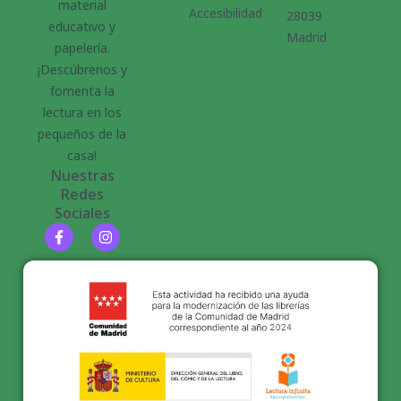
material
Accesibilidad
28039
educativo y
Madrid
papelería.
¡Descúbrenos y
fomenta la
lectura en los
pequeños de la
casa!
Nuestras
Redes
Sociales