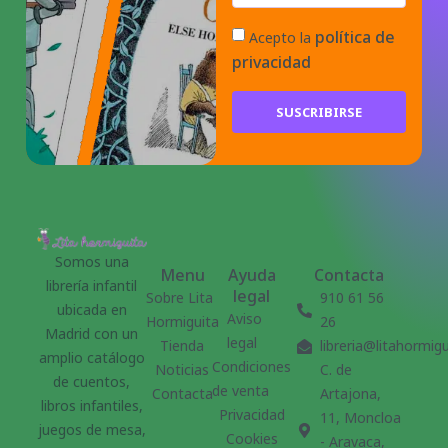
política de
Acepto la
privacidad
SUSCRIBIRSE
Somos una
Menu
Ayuda
Contacta
librería infantil
legal
Sobre Lita
910 61 56
ubicada en
Aviso
Hormiguita
26
Madrid con un
legal
Tienda
libreria@litahormig
amplio catálogo
Condiciones
Noticias
C. de
de cuentos,
de venta
Contacta
Artajona,
libros infantiles,
Privacidad
11, Moncloa
juegos de mesa,
Cookies
- Aravaca,