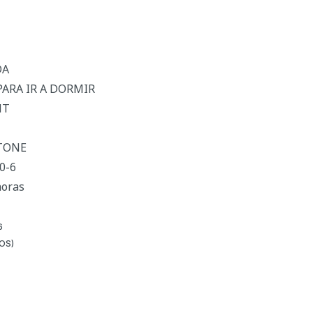
DA
PARA IR A DORMIR
NT
RTONE
0-6
horas
6
ÑOS)