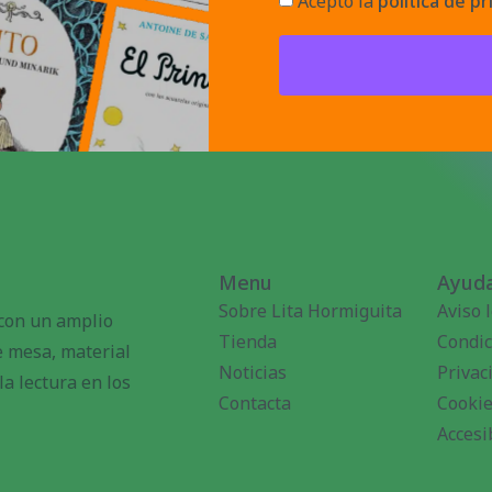
Acepto la
política de pr
Menu
Ayuda
Sobre Lita Hormiguita
Aviso 
 con un amplio
Tienda
Condic
de mesa, material
Noticias
Privac
a lectura en los
Contacta
Cooki
Accesi