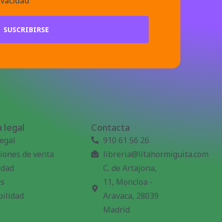
ivacidad
SUSCRIBIRSE
 legal
Contacta
legal
910 61 56 26
iones de venta
libreria@litahormiguita.com
idad
C. de Artajona,
es
11, Moncloa -
bilidad
Aravaca, 28039
Madrid