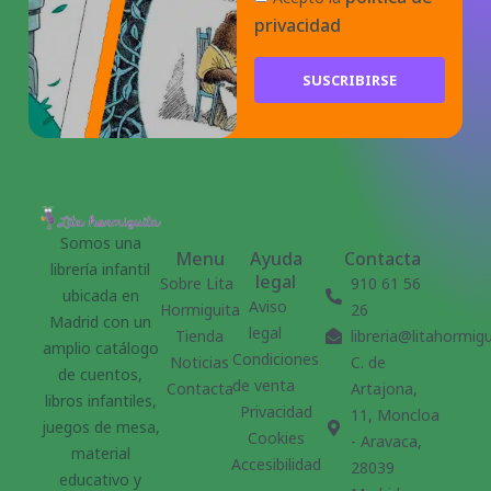
privacidad
SUSCRIBIRSE
Somos una
Menu
Ayuda
Contacta
librería infantil
legal
Sobre Lita
910 61 56
ubicada en
Aviso
Hormiguita
26
Madrid con un
legal
Tienda
libreria@litahormig
amplio catálogo
Condiciones
Noticias
C. de
de cuentos,
de venta
Contacta
Artajona,
libros infantiles,
Privacidad
11, Moncloa
juegos de mesa,
Cookies
- Aravaca,
material
Accesibilidad
28039
educativo y