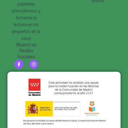
Madrid
papelería.
¡Descúbrenos y
fomenta la
lectura en los
pequeños de la
casa!
Nuestras
Redes
Sociales