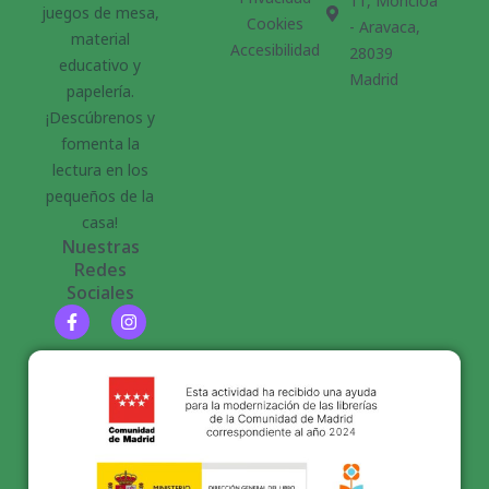
11, Moncloa
juegos de mesa,
Cookies
- Aravaca,
material
Accesibilidad
28039
educativo y
Madrid
papelería.
¡Descúbrenos y
fomenta la
lectura en los
pequeños de la
casa!
Nuestras
Redes
Sociales