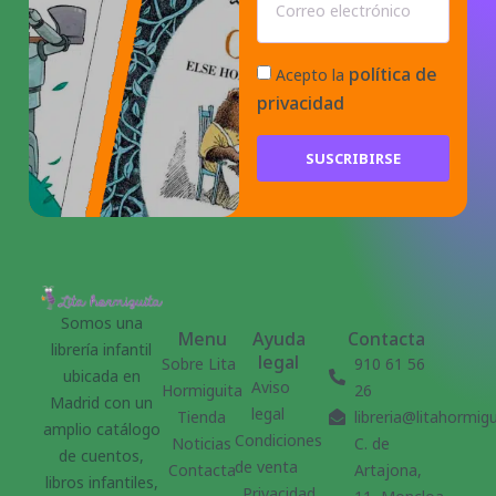
política de
Acepto la
privacidad
SUSCRIBIRSE
Somos una
Menu
Ayuda
Contacta
librería infantil
legal
Sobre Lita
910 61 56
ubicada en
Aviso
Hormiguita
26
Madrid con un
legal
Tienda
libreria@litahormig
amplio catálogo
Condiciones
Noticias
C. de
de cuentos,
de venta
Contacta
Artajona,
libros infantiles,
Privacidad