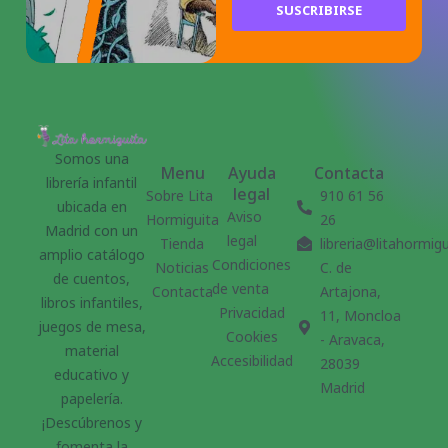
SUSCRIBIRSE
Somos una
Menu
Ayuda
Contacta
librería infantil
legal
Sobre Lita
910 61 56
ubicada en
Aviso
Hormiguita
26
Madrid con un
legal
Tienda
libreria@litahormig
amplio catálogo
Condiciones
Noticias
C. de
de cuentos,
de venta
Contacta
Artajona,
libros infantiles,
Privacidad
11, Moncloa
juegos de mesa,
Cookies
- Aravaca,
material
Accesibilidad
28039
educativo y
Madrid
papelería.
¡Descúbrenos y
fomenta la