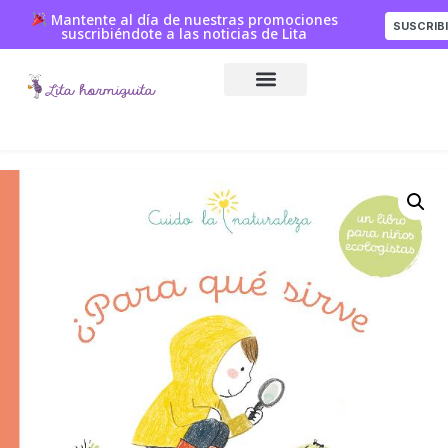
Mantente al día de nuestras promociones
SUSCRIB
suscribiéndote a las noticias de Lita