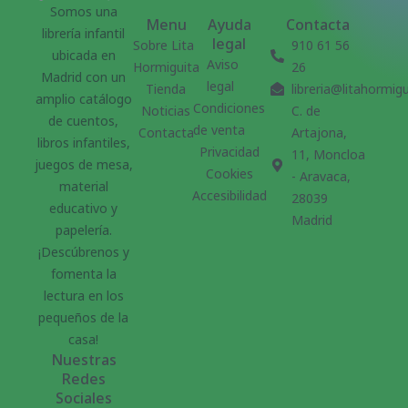
Somos una
Menu
Ayuda
Contacta
librería infantil
legal
Sobre Lita
910 61 56
ubicada en
Aviso
Hormiguita
26
Madrid con un
legal
Tienda
libreria@litahormig
amplio catálogo
Condiciones
Noticias
C. de
de cuentos,
de venta
Contacta
Artajona,
libros infantiles,
Privacidad
11, Moncloa
juegos de mesa,
Cookies
- Aravaca,
material
Accesibilidad
28039
educativo y
Madrid
papelería.
¡Descúbrenos y
fomenta la
lectura en los
pequeños de la
casa!
Nuestras
Redes
Sociales