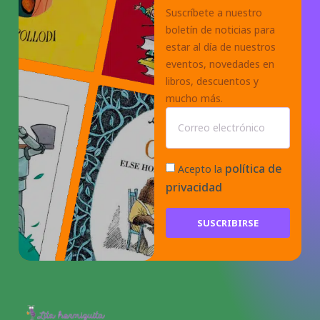
Suscríbete a nuestro
boletín de noticias para
estar al día de nuestros
eventos, novedades en
libros, descuentos y
mucho más.
política de
Acepto la
privacidad
SUSCRIBIRSE