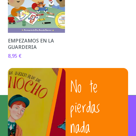
EMPEZAMOS EN LA
GUARDERIA
8,95
€
No te
pierdas
nada