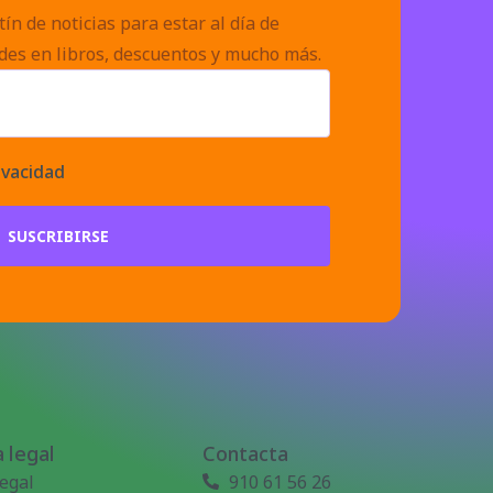
ín de noticias para estar al día de
des en libros, descuentos y mucho más.
ivacidad
SUSCRIBIRSE
 legal
Contacta
legal
910 61 56 26