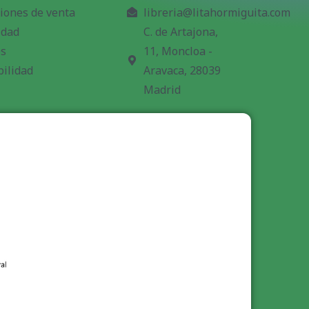
iones de venta
libreria@litahormiguita.com
idad
C. de Artajona,
es
11, Moncloa -
bilidad
Aravaca, 28039
Madrid