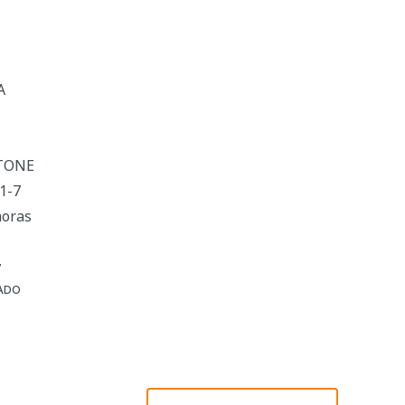
A
RTONE
1-7
horas
7
ADO