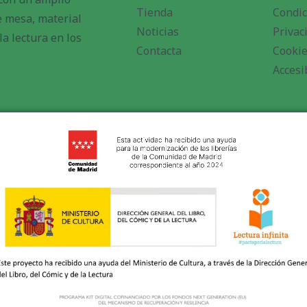
Tienda
Condic
de mesa, material
Noticias
Privac
a lectura en los
Contacta
Cooki
Accesi