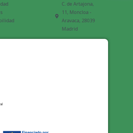
idad
C. de Artajona,
es
11, Moncloa -
bilidad
Aravaca, 28039
Madrid