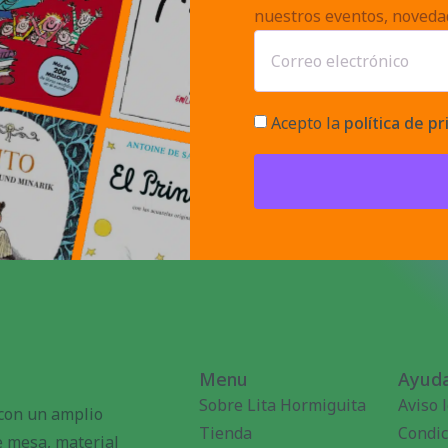
nuestros eventos, noveda
Acepto la
política de pr
Menu
Ayuda
Sobre Lita Hormiguita
Aviso 
 con un amplio
Tienda
Condic
de mesa, material