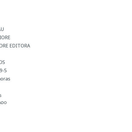
AU
FIORE
FIORE EDITORA
OS
9-5
horas
5
ADO