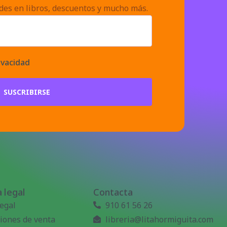
des en libros, descuentos y mucho más.
ivacidad
SUSCRIBIRSE
 legal
Contacta
legal
910 61 56 26
iones de venta
libreria@litahormiguita.com