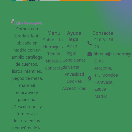
Somos una
Menu
Ayuda
Contacta
librería infantil
legal
Sobre Lita
910 61 56
ubicada en
Aviso
Hormiguita
26
Madrid con un
legal
Tienda
libreria@litahormig
amplio catálogo
Condiciones
Noticias
C. de
de cuentos,
de venta
Contacta
Artajona,
libros infantiles,
Privacidad
11, Moncloa
juegos de mesa,
Cookies
- Aravaca,
material
Accesibilidad
28039
educativo y
Madrid
papelería.
¡Descúbrenos y
fomenta la
lectura en los
pequeños de la