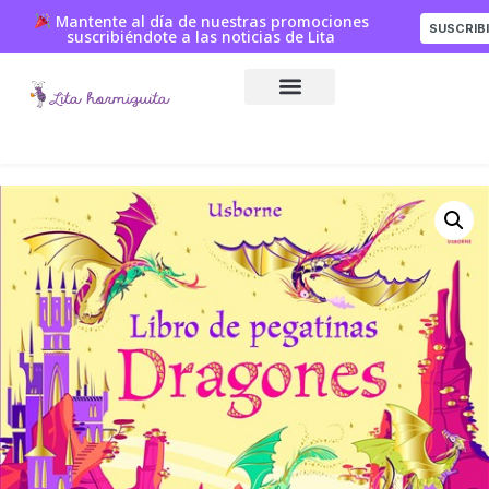
Mantente al día de nuestras promociones
SUSCRIB
suscribiéndote a las noticias de Lita