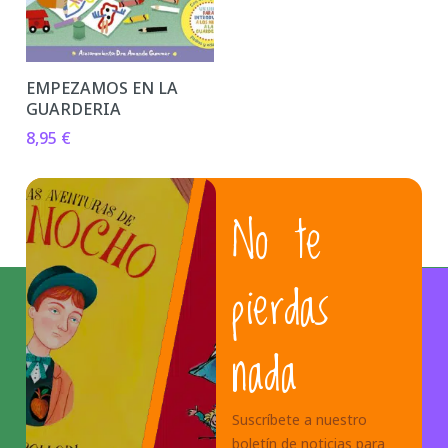
EMPEZAMOS EN LA
GUARDERIA
8,95
€
No te
pierdas
nada
Suscríbete a nuestro
boletín de noticias para