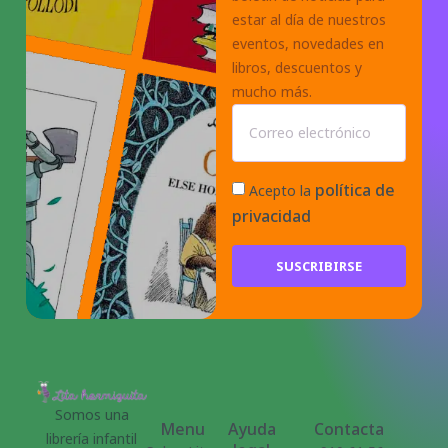
estar al día de nuestros
eventos, novedades en
libros, descuentos y
mucho más.
política de
Acepto la
privacidad
SUSCRIBIRSE
Somos una
Menu
Ayuda
Contacta
librería infantil