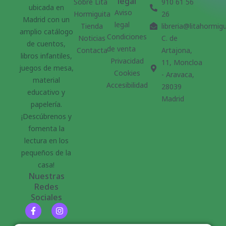
legal
Sobre Lita
910 61 56
ubicada en
Aviso
Hormiguita
26
Madrid con un
legal
Tienda
libreria@litahormig
amplio catálogo
Condiciones
Noticias
C. de
de cuentos,
de venta
Contacta
Artajona,
libros infantiles,
Privacidad
11, Moncloa
juegos de mesa,
Cookies
- Aravaca,
material
Accesibilidad
28039
educativo y
Madrid
papelería.
¡Descúbrenos y
fomenta la
lectura en los
pequeños de la
casa!
Nuestras
Redes
Sociales