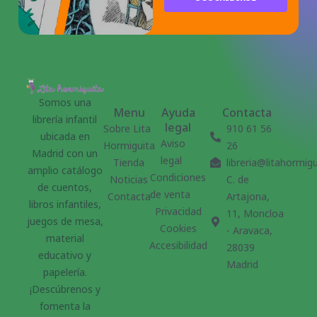
Somos una
Menu
Ayuda
Contacta
librería infantil
legal
Sobre Lita
910 61 56
ubicada en
Aviso
Hormiguita
26
Madrid con un
legal
Tienda
libreria@litahormig
amplio catálogo
Condiciones
Noticias
C. de
de cuentos,
de venta
Contacta
Artajona,
libros infantiles,
Privacidad
11, Moncloa
juegos de mesa,
Cookies
- Aravaca,
material
Accesibilidad
28039
educativo y
Madrid
papelería.
¡Descúbrenos y
fomenta la