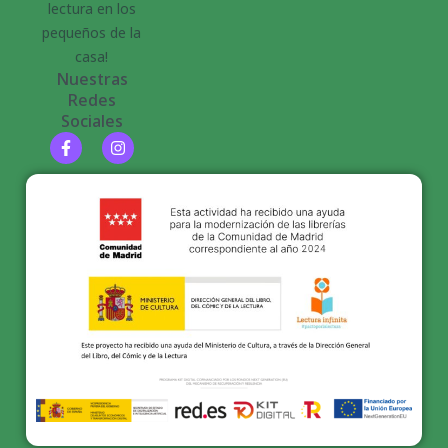
lectura en los
pequeños de la
casa!
Nuestras
Redes
Sociales