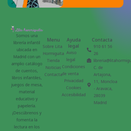
Somos una
Menu
Ayuda
Contacta
librería infantil
legal
Sobre Lita
910 61 56
ubicada en
Aviso
Hormiguita
26
Madrid con un
legal
Tienda
libreria@litahormig
amplio catálogo
Condiciones
Noticias
C. de
de cuentos,
de venta
Contacta
Artajona,
libros infantiles,
Privacidad
11, Moncloa
juegos de mesa,
Cookies
- Aravaca,
material
Accesibilidad
28039
educativo y
Madrid
papelería.
¡Descúbrenos y
fomenta la
lectura en los