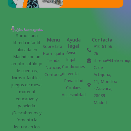
Somos una
Menu
Ayuda
Contacta
librería infantil
legal
Sobre Lita
910 61 56
ubicada en
Aviso
Hormiguita
26
Madrid con un
legal
Tienda
libreria@litahormig
amplio catálogo
Condiciones
Noticias
C. de
de cuentos,
de venta
Contacta
Artajona,
libros infantiles,
Privacidad
11, Moncloa
juegos de mesa,
Cookies
- Aravaca,
material
Accesibilidad
28039
educativo y
Madrid
papelería.
¡Descúbrenos y
fomenta la
lectura en los