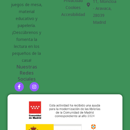
Privacidad
11, Moncloa
juegos de mesa,
Cookies
- Aravaca,
material
Accesibilidad
28039
educativo y
Madrid
papelería.
¡Descúbrenos y
fomenta la
lectura en los
pequeños de la
casa!
Nuestras
Redes
Sociales