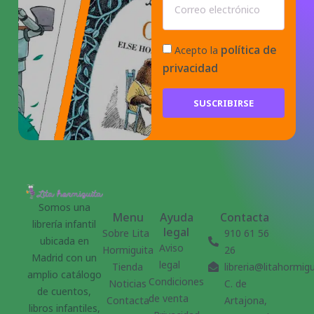
política de
Acepto la
privacidad
SUSCRIBIRSE
Somos una
Menu
Ayuda
Contacta
librería infantil
legal
Sobre Lita
910 61 56
ubicada en
Aviso
Hormiguita
26
Madrid con un
legal
Tienda
libreria@litahormig
amplio catálogo
Condiciones
Noticias
C. de
de cuentos,
de venta
Contacta
Artajona,
libros infantiles,