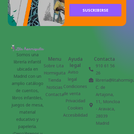
SUSCRIBIRSE
Somos una
Menu
Ayuda
Contacta
librería infantil
legal
Sobre Lita
910 61 56
ubicada en
Aviso
Hormiguita
26
Madrid con un
legal
Tienda
libreria@litahormig
amplio catálogo
Condiciones
Noticias
C. de
de cuentos,
de venta
Contacta
Artajona,
libros infantiles,
Privacidad
11, Moncloa
juegos de mesa,
Cookies
- Aravaca,
material
Accesibilidad
28039
educativo y
Madrid
papelería.
¡Descúbrenos y