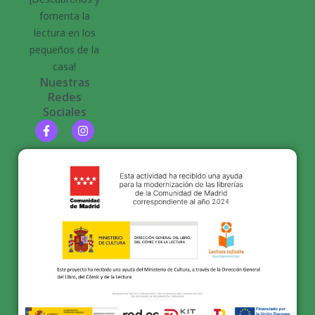
fomenta la
lectura en los
pequeños de la
casa!
Nuestras
Redes
Sociales