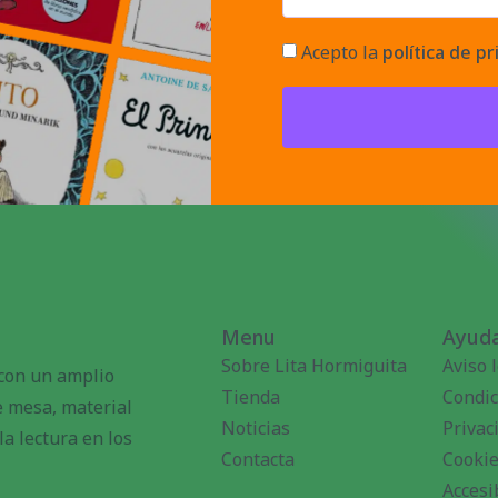
Acepto la
política de pr
Menu
Ayuda
Sobre Lita Hormiguita
Aviso 
 con un amplio
Tienda
Condic
de mesa, material
Noticias
Privac
a lectura en los
Contacta
Cooki
Accesi