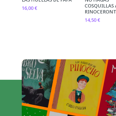
COSQUILLAS 
16,00
€
RINOCERON
14,50
€