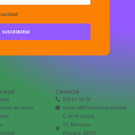
ivacidad
SUSCRIBIRSE
 legal
Contacta
legal
910 61 56 26
iones de venta
libreria@litahormiguita.com
idad
C. de Artajona,
es
11, Moncloa -
bilidad
Aravaca, 28039