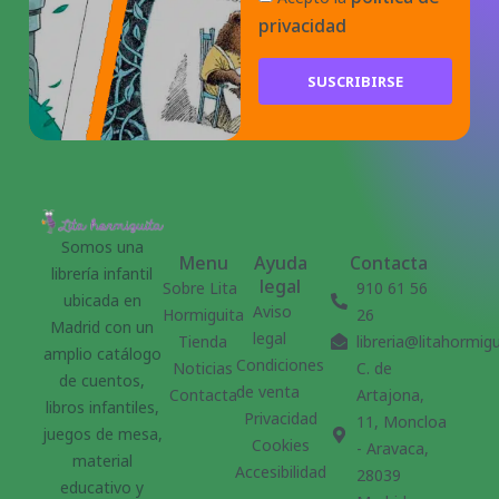
privacidad
SUSCRIBIRSE
Somos una
Menu
Ayuda
Contacta
librería infantil
legal
Sobre Lita
910 61 56
ubicada en
Aviso
Hormiguita
26
Madrid con un
legal
Tienda
libreria@litahormig
amplio catálogo
Condiciones
Noticias
C. de
de cuentos,
de venta
Contacta
Artajona,
libros infantiles,
Privacidad
11, Moncloa
juegos de mesa,
Cookies
- Aravaca,
material
Accesibilidad
28039
educativo y