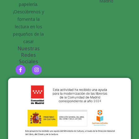
Madrid
papelería.
¡Descúbrenos y
fomenta la
lectura en los
pequeños de la
casa!
Nuestras
Redes
Sociales