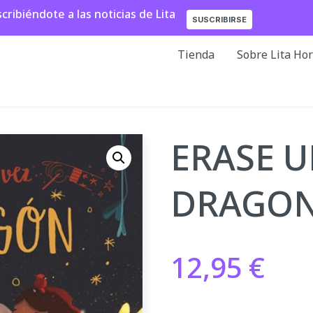
ibiéndote a las noticias de Lita
SUSCRIBIRSE
Tienda
Sobre Lita Ho
ERASE U
DRAGO
12,95
€