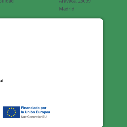
bilidad
Aravaca, 28039
Madrid