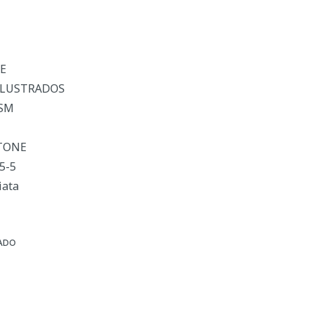
CE
 ILUSTRADOS
 SM
RTONE
5-5
iata
ADO