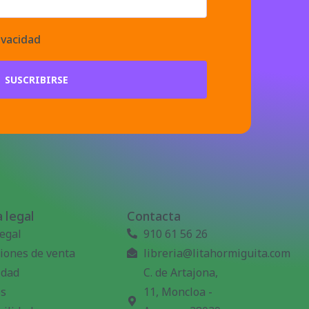
ivacidad
SUSCRIBIRSE
 legal
Contacta
legal
910 61 56 26
iones de venta
libreria@litahormiguita.com
idad
C. de Artajona,
es
11, Moncloa -