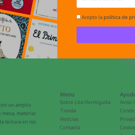
Acepto la
política de pr
Menu
Ayuda
Sobre Lita Hormiguita
Aviso 
 con un amplio
Tienda
Condic
de mesa, material
Noticias
Privac
a lectura en los
Contacta
Cooki