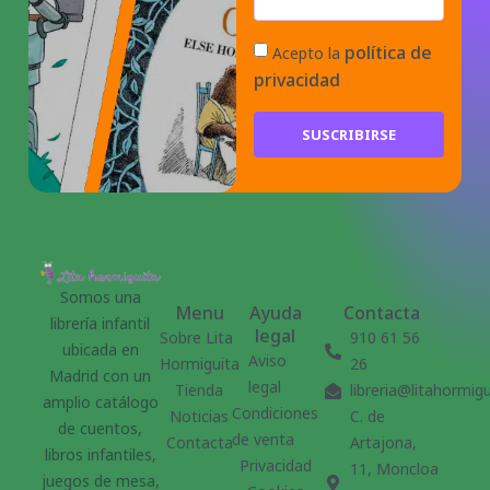
política de
Acepto la
privacidad
SUSCRIBIRSE
Somos una
Menu
Ayuda
Contacta
librería infantil
legal
Sobre Lita
910 61 56
ubicada en
Aviso
Hormiguita
26
Madrid con un
legal
Tienda
libreria@litahormig
amplio catálogo
Condiciones
Noticias
C. de
de cuentos,
de venta
Contacta
Artajona,
libros infantiles,
Privacidad
11, Moncloa
juegos de mesa,