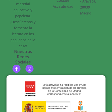
Cookies
- Aravaca,
material
Accesibilidad
28039
educativo y
Madrid
papelería.
¡Descúbrenos y
fomenta la
lectura en los
pequeños de la
casa!
Nuestras
Redes
Sociales