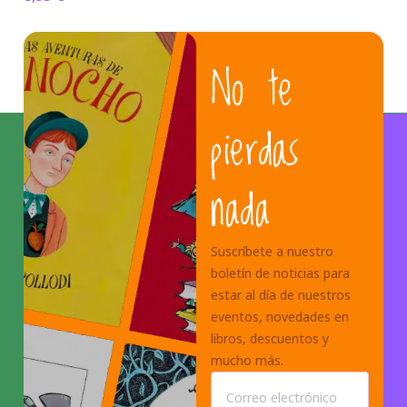
No te
pierdas
nada
Suscríbete a nuestro
boletín de noticias para
estar al día de nuestros
eventos, novedades en
libros, descuentos y
mucho más.