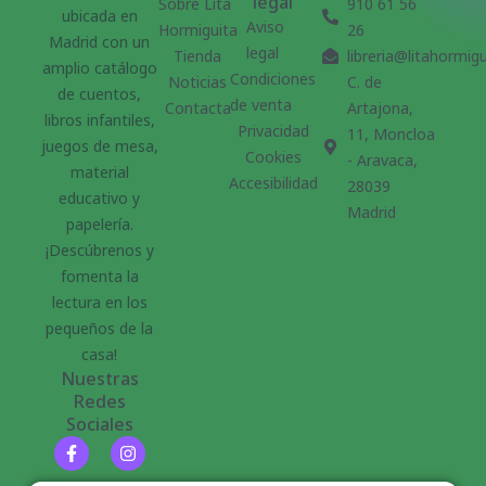
legal
Sobre Lita
910 61 56
ubicada en
Aviso
Hormiguita
26
Madrid con un
legal
Tienda
libreria@litahormig
amplio catálogo
Condiciones
Noticias
C. de
de cuentos,
de venta
Contacta
Artajona,
libros infantiles,
Privacidad
11, Moncloa
juegos de mesa,
Cookies
- Aravaca,
material
Accesibilidad
28039
educativo y
Madrid
papelería.
¡Descúbrenos y
fomenta la
lectura en los
pequeños de la
casa!
Nuestras
Redes
Sociales