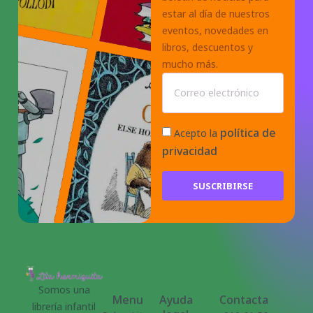
estar al día de nuestros
eventos, novedades en
libros, descuentos y
mucho más.
política de
Acepto la
privacidad
SUSCRIBIRSE
Somos una
Menu
Ayuda
Contacta
librería infantil