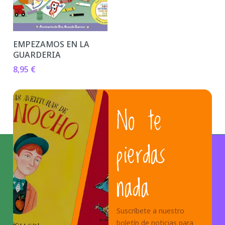
EMPEZAMOS EN LA
GUARDERIA
8,95
€
No te
pierdas
nada
Suscríbete a nuestro
boletín de noticias para