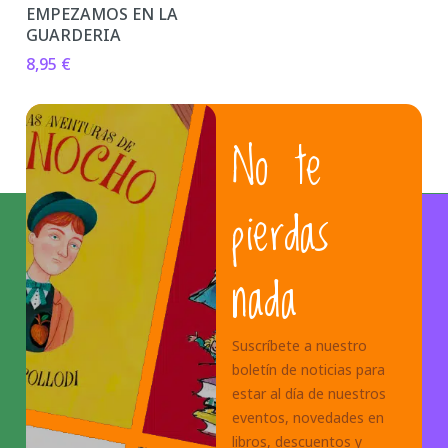
EMPEZAMOS EN LA
GUARDERIA
8,95
€
No te
pierdas
nada
Suscríbete a nuestro
boletín de noticias para
estar al día de nuestros
eventos, novedades en
libros, descuentos y