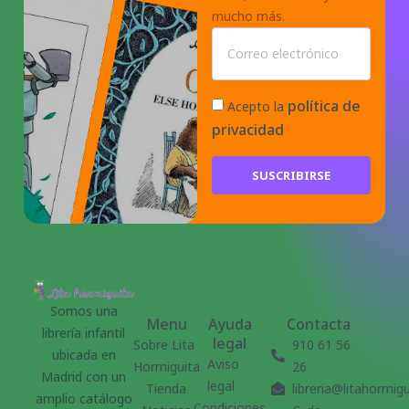
mucho más.
política de
Acepto la
privacidad
SUSCRIBIRSE
Somos una
Menu
Ayuda
Contacta
librería infantil
legal
Sobre Lita
910 61 56
ubicada en
Aviso
Hormiguita
26
Madrid con un
legal
Tienda
libreria@litahormig
amplio catálogo
Condiciones