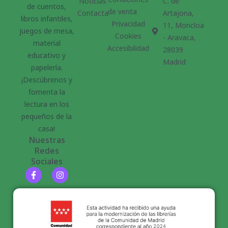
Noticias
C. de
de cuentos,
de venta
Contacta
Artajona,
libros infantiles,
Privacidad
11, Moncloa
juegos de mesa,
Cookies
- Aravaca,
material
Accesibilidad
28039
educativo y
Madrid
papelería.
¡Descúbrenos y
fomenta la
lectura en los
pequeños de la
casa!
Nuestras
Redes
Sociales