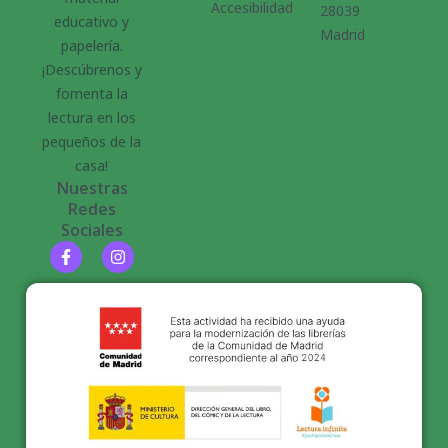
Accesibilidad
28039
educativo y
Madrid
papelería.
¡Descúbrenos y
fomenta la
lectura en los
pequeños de la
casa!
Nuestras
Redes
Sociales