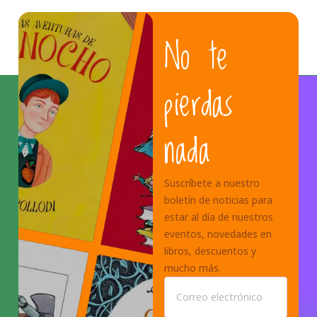
No te
pierdas
nada
Suscríbete a nuestro
boletín de noticias para
estar al día de nuestros
eventos, novedades en
libros, descuentos y
mucho más.