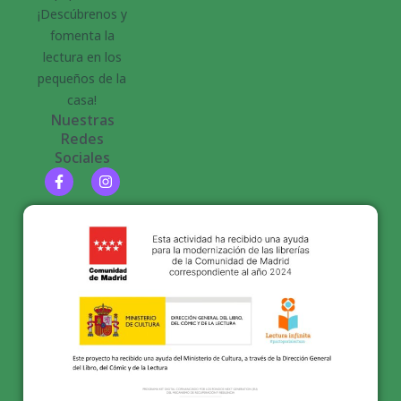
¡Descúbrenos y
fomenta la
lectura en los
pequeños de la
casa!
Nuestras
Redes
Sociales