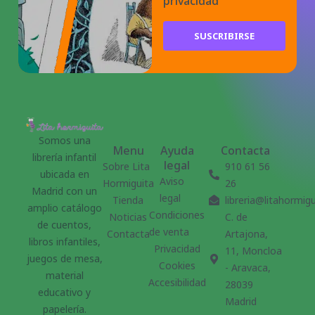
privacidad
SUSCRIBIRSE
Somos una
Menu
Ayuda
Contacta
librería infantil
legal
Sobre Lita
910 61 56
ubicada en
Aviso
Hormiguita
26
Madrid con un
legal
Tienda
libreria@litahormig
amplio catálogo
Condiciones
Noticias
C. de
de cuentos,
de venta
Contacta
Artajona,
libros infantiles,
Privacidad
11, Moncloa
juegos de mesa,
Cookies
- Aravaca,
material
Accesibilidad
28039
educativo y
Madrid
papelería.