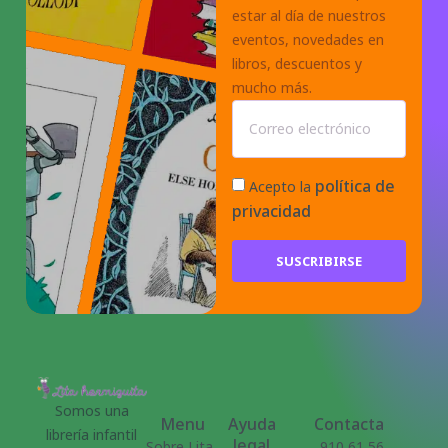
estar al día de nuestros
eventos, novedades en
libros, descuentos y
mucho más.
política de
Acepto la
privacidad
SUSCRIBIRSE
Somos una
Menu
Ayuda
Contacta
librería infantil
legal
Sobre Lita
910 61 56