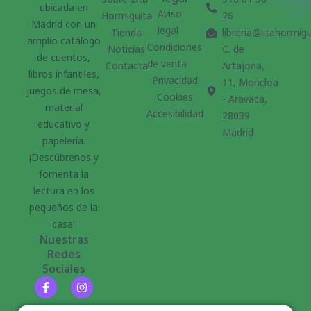
ubicada en
Aviso
Hormiguita
26
Madrid con un
legal
Tienda
libreria@litahormig
amplio catálogo
Condiciones
Noticias
C. de
de cuentos,
de venta
Contacta
Artajona,
libros infantiles,
Privacidad
11, Moncloa
juegos de mesa,
Cookies
- Aravaca,
material
Accesibilidad
28039
educativo y
Madrid
papelería.
¡Descúbrenos y
fomenta la
lectura en los
pequeños de la
casa!
Nuestras
Redes
Sociales