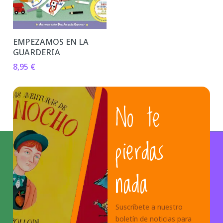
EMPEZAMOS EN LA
GUARDERIA
8,95
€
No te
pierdas
nada
Suscríbete a nuestro
boletín de noticias para