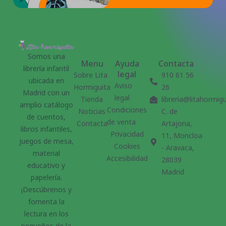
Somos una
Menu
Ayuda
Contacta
librería infantil
legal
Sobre Lita
910 61 56
ubicada en
Aviso
Hormiguita
26
Madrid con un
legal
Tienda
libreria@litahormig
amplio catálogo
Condiciones
Noticias
C. de
de cuentos,
de venta
Contacta
Artajona,
libros infantiles,
Privacidad
11, Moncloa
juegos de mesa,
Cookies
- Aravaca,
material
Accesibilidad
28039
educativo y
Madrid
papelería.
¡Descúbrenos y
fomenta la
lectura en los
pequeños de la