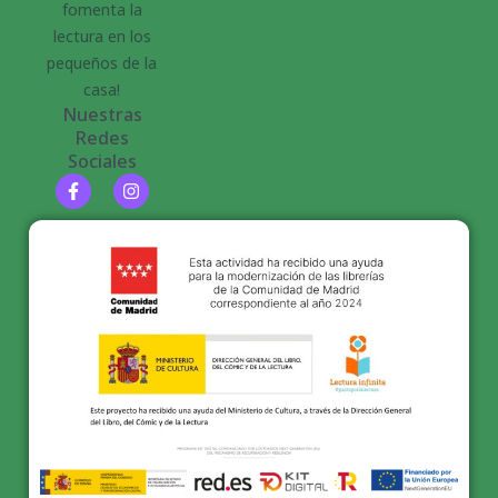
fomenta la
lectura en los
pequeños de la
casa!
Nuestras
Redes
Sociales