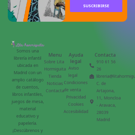
SUSCRIBIRSE
Somos una
Menu
Ayuda
Contacta
librería infantil
legal
Sobre Lita
910 61 56
ubicada en
Aviso
Hormiguita
26
Madrid con un
legal
Tienda
libreria@litahormig
amplio catálogo
Condiciones
Noticias
C. de
de cuentos,
de venta
Contacta
Artajona,
libros infantiles,
Privacidad
11, Moncloa
juegos de mesa,
Cookies
- Aravaca,
material
Accesibilidad
28039
educativo y
Madrid
papelería.
¡Descúbrenos y