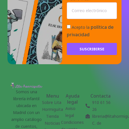
política de
Acepto la
privacidad
SUSCRIBIRSE
Somos una
Menu
Ayuda
Contacta
librería infantil
legal
Sobre Lita
910 61 56
ubicada en
Aviso
Hormiguita
26
Madrid con un
legal
Tienda
libreria@litahormig
amplio catálogo
Condiciones
Noticias
C. de
de cuentos,