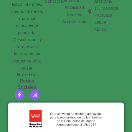
de venta
Contacta
Artajona,
libros infantiles,
Privacidad
11, Moncloa
juegos de mesa,
Cookies
- Aravaca,
material
Accesibilidad
28039
educativo y
Madrid
papelería.
¡Descúbrenos y
fomenta la
lectura en los
pequeños de la
casa!
Nuestras
Redes
Sociales