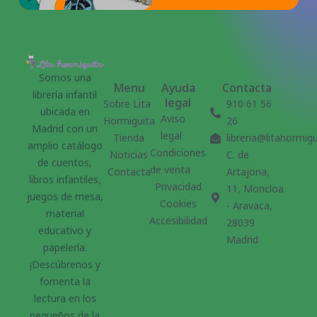
Somos una
Menu
Ayuda
Contacta
librería infantil
legal
Sobre Lita
910 61 56
ubicada en
Aviso
Hormiguita
26
Madrid con un
legal
Tienda
libreria@litahormig
amplio catálogo
Condiciones
Noticias
C. de
de cuentos,
de venta
Contacta
Artajona,
libros infantiles,
Privacidad
11, Moncloa
juegos de mesa,
Cookies
- Aravaca,
material
Accesibilidad
28039
educativo y
Madrid
papelería.
¡Descúbrenos y
fomenta la
lectura en los
pequeños de la