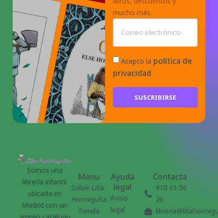
libros, descuentos y
mucho más.
política de
Acepto la
privacidad
SUSCRIBIRSE
Somos una
Menu
Ayuda
Contacta
librería infantil
legal
Sobre Lita
910 61 56
ubicada en
Aviso
Hormiguita
26
Madrid con un
legal
Tienda
libreria@litahormig
amplio catálogo