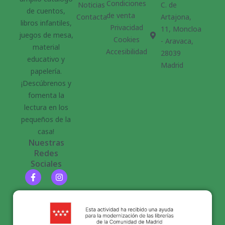
Condiciones
Noticias
C. de
de cuentos,
de venta
Contacta
Artajona,
libros infantiles,
Privacidad
11, Moncloa
juegos de mesa,
Cookies
- Aravaca,
material
Accesibilidad
28039
educativo y
Madrid
papelería.
¡Descúbrenos y
fomenta la
lectura en los
pequeños de la
casa!
Nuestras
Redes
Sociales