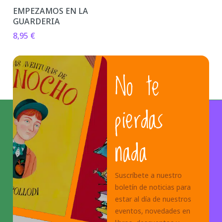
EMPEZAMOS EN LA
GUARDERIA
8,95
€
No te
pierdas
nada
Suscríbete a nuestro
boletín de noticias para
estar al día de nuestros
eventos, novedades en