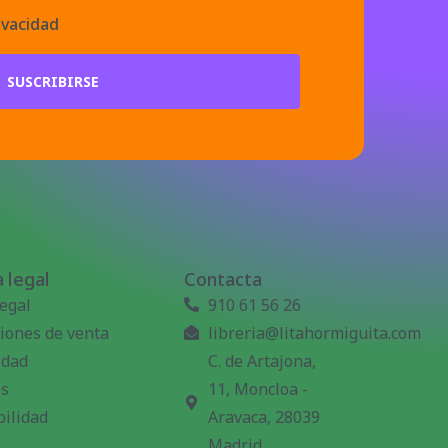
ivacidad
SUSCRIBIRSE
 legal
Contacta
legal
910 61 56 26
iones de venta
libreria@litahormiguita.com
idad
C. de Artajona,
es
11, Moncloa -
bilidad
Aravaca, 28039
Madrid