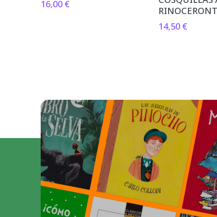
16,00
€
RINOCERON
14,50
€