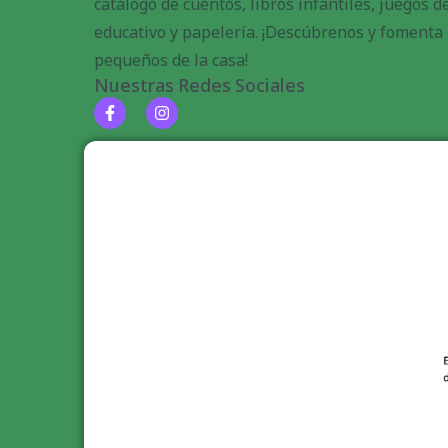
catálogo de cuentos, libros infantiles, juegos 
educativo y papelería. ¡Descúbrenos y fomenta l
pequeños de la casa!
Nuestras Redes Sociales