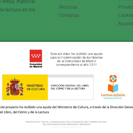
de mesa, material
Noticias
Privac
a lectura en los
Contacta
Cooki
Accesi