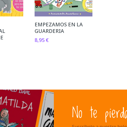
EMPEZAMOS EN LA
AL
GUARDERIA
TE
8,95
€
No te pierd
Suscríbete a nuestro bolet