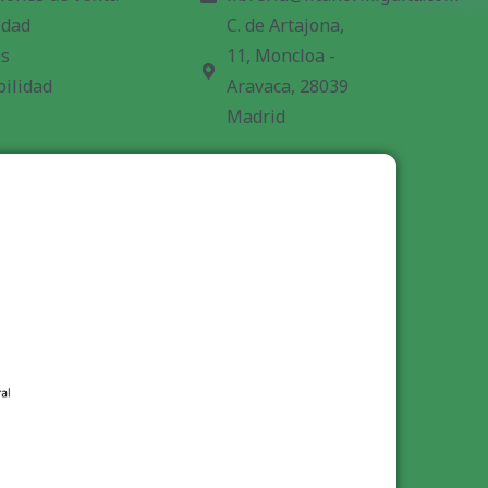
idad
C. de Artajona,
es
11, Moncloa -
bilidad
Aravaca, 28039
Madrid