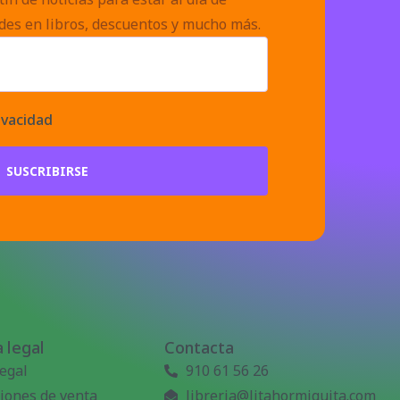
des en libros, descuentos y mucho más.
ivacidad
SUSCRIBIRSE
 legal
Contacta
legal
910 61 56 26
iones de venta
libreria@litahormiguita.com