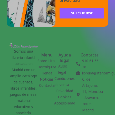
privacidad
SUSCRIBIRSE
Somos una
Menu
Ayuda
Contacta
librería infantil
legal
Sobre Lita
910 61 56
ubicada en
Aviso
Hormiguita
26
Madrid con un
legal
Tienda
libreria@litahormig
amplio catálogo
Condiciones
Noticias
C. de
de cuentos,
de venta
Contacta
Artajona,
libros infantiles,
Privacidad
11, Moncloa
juegos de mesa,
Cookies
- Aravaca,
material
Accesibilidad
28039
educativo y
Madrid
papelería.