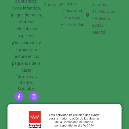
de cuentos,
de venta
Contacta
Artajona,
libros infantiles,
Privacidad
11, Moncloa
juegos de mesa,
Cookies
- Aravaca,
material
Accesibilidad
28039
educativo y
Madrid
papelería.
¡Descúbrenos y
fomenta la
lectura en los
pequeños de la
casa!
Nuestras
Redes
Sociales