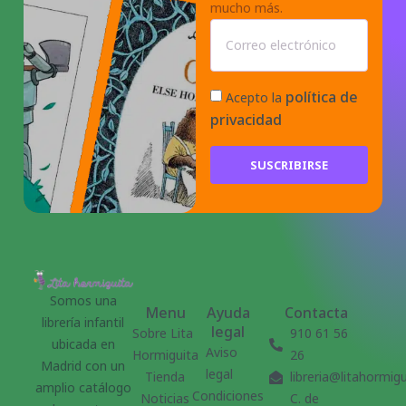
mucho más.
política de
Acepto la
privacidad
SUSCRIBIRSE
Somos una
Menu
Ayuda
Contacta
librería infantil
legal
Sobre Lita
910 61 56
ubicada en
Aviso
Hormiguita
26
Madrid con un
legal
Tienda
libreria@litahormig
amplio catálogo
Condiciones
Noticias
C. de