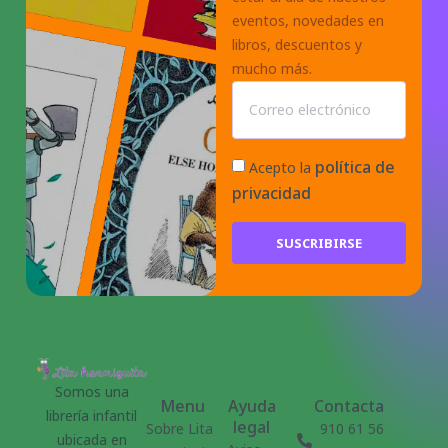
eventos, novedades en
libros, descuentos y
mucho más.
política de
Acepto la
privacidad
SUSCRIBIRSE
Somos una
Menu
Ayuda
Contacta
librería infantil
legal
Sobre Lita
910 61 56
ubicada en