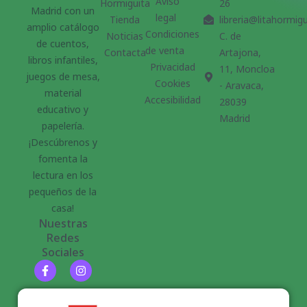
Aviso
Hormiguita
26
Madrid con un
legal
Tienda
libreria@litahormig
amplio catálogo
Condiciones
Noticias
C. de
de cuentos,
de venta
Contacta
Artajona,
libros infantiles,
Privacidad
11, Moncloa
juegos de mesa,
Cookies
- Aravaca,
material
Accesibilidad
28039
educativo y
Madrid
papelería.
¡Descúbrenos y
fomenta la
lectura en los
pequeños de la
casa!
Nuestras
Redes
Sociales