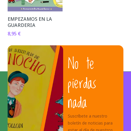
EMPEZAMOS EN LA
GUARDERIA
8,95
€
No te
pierdas
nada
Suscríbete a nuestro
boletín de noticias para
estar al día de nuestros