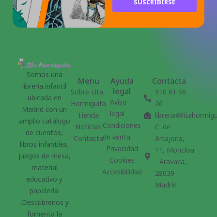
SUSCRIBIRSE
Somos una
Menu
Ayuda
Contacta
librería infantil
legal
Sobre Lita
910 61 56
ubicada en
Aviso
Hormiguita
26
Madrid con un
legal
Tienda
libreria@litahormig
amplio catálogo
Condiciones
Noticias
C. de
de cuentos,
de venta
Contacta
Artajona,
libros infantiles,
Privacidad
11, Moncloa
juegos de mesa,
Cookies
- Aravaca,
material
Accesibilidad
28039
educativo y
Madrid
papelería.
¡Descúbrenos y
fomenta la