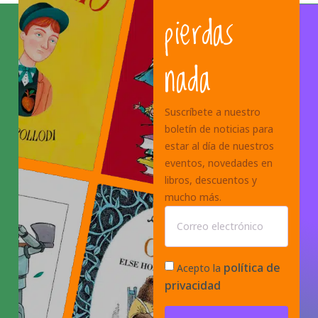
pierdas
nada
Suscríbete a nuestro
boletín de noticias para
estar al día de nuestros
eventos, novedades en
libros, descuentos y
mucho más.
política de
Acepto la
privacidad