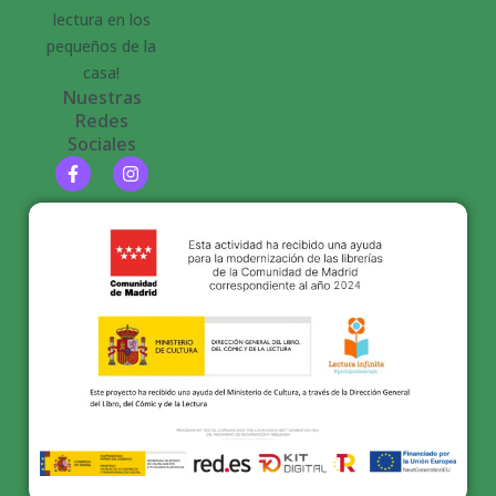
lectura en los
pequeños de la
casa!
Nuestras
Redes
Sociales